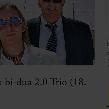
D
h
m
-bi-dua 2.0 Trio (18.