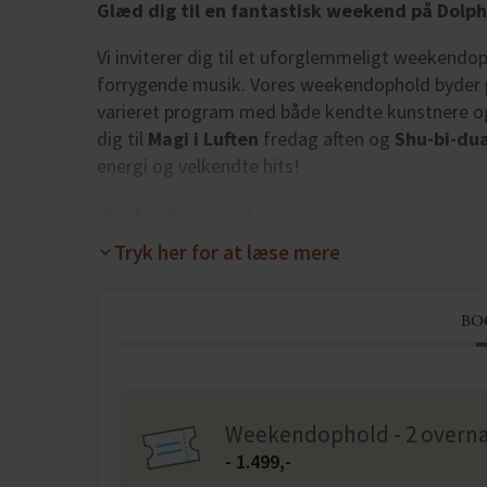
Glæd dig til en fantastisk weekend på Dolph
Vi inviterer dig til et uforglemmeligt weekend
forrygende musik. Vores weekendophold byder p
varieret program med både kendte kunstnere o
dig til
Magi i Luften
fredag aften og
Shu-bi-dua
energi og velkendte hits!
Weekendprogram
Fredag:
Tryk her for at læse mere
Kl. 15:00 Check in
Kl. 15:00-16:30 Velkomst kaffe og kage
Kl. 19:00 2-retters menu
BO
Kl. 21:00 Koncert med Magi i Luften
Lørdag:
Kl. 08:00-10:00 Morgenmad
Weekendophold - 2 overna
Kl. 18:30 Velkomstdrink og 3-retters menu
- 1.499,-
Kl. 21:00 Koncert med Shu-bi-dua 2.0 Trio