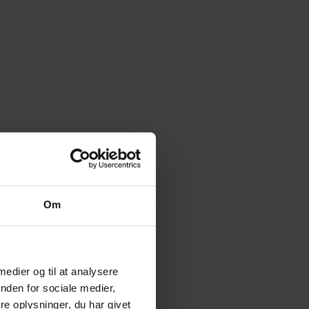
Om
 medier og til at analysere
nden for sociale medier,
e oplysninger, du har givet