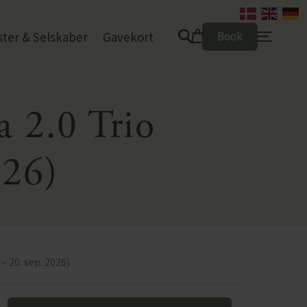
0
ster & Selskaber
Gavekort
Book
a 2.0 Trio
026)
 – 20. sep. 2026)