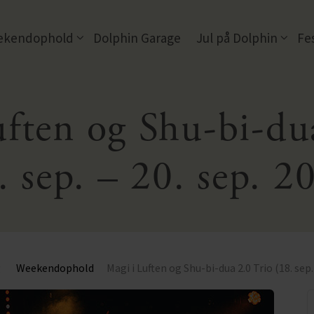
ekendophold
Dolphin Garage
Jul på Dolphin
Fe
ften og Shu-bi-du
kendophold
Juleophold på Dolphin
kendophold 2027
Julefrokost for firmaer
. sep. – 20. sep. 2
Julekoncert
g
Weekendophold
Magi i Luften og Shu-bi-dua 2.0 Trio (18. sep.