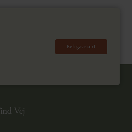
Køb gavekort
ind Vej