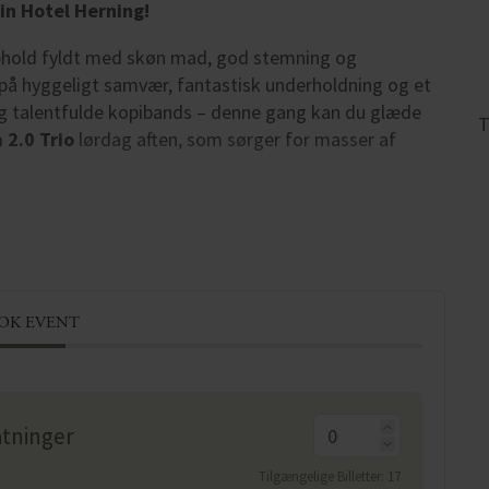
in Hotel Herning!
ophold fyldt med skøn mad, god stemning og
å hyggeligt samvær, fantastisk underholdning og et
g talentfulde kopibands – denne gang kan du glæde
T
 2.0 Trio
lørdag aften, som sørger for masser af
OK EVENT
tninger
Tilgængelige Billetter:
17