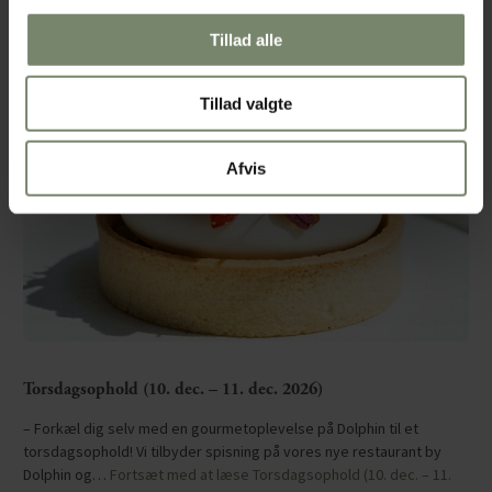
Tillad alle
Tillad valgte
Afvis
Torsdagsophold (10. dec. – 11. dec. 2026)
– Forkæl dig selv med en gourmetoplevelse på Dolphin til et
torsdagsophold! Vi tilbyder spisning på vores nye restaurant by
Dolphin og…
Fortsæt med at læse
Torsdagsophold (10. dec. – 11.