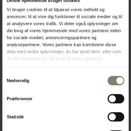
Denne hjemmeside bruger cookies
Vi bruger cookies til at tilpasse vores indhold og
annoncer, til at vise dig funktioner til sociale medier og til
at analysere vores trafik. Vi deler også oplysninger om
din brug af vores hjemmeside med vores partnere inden
for sociale medier, annonceringspartnere og
Bryan Adams Jam & Nightlife (29-08-2026)
analysepartnere. Vores partnere kan kombinere disse
data med andre oplysninger, du har givet dem, eller som
ROCKFEST I DOLPHIN GARAGE Lørdag d. 29. august 2026 kl. 18:30 Pris
de har indsamlet fra din brug af deres tjenester.
for mad og musik kun pr. person 499,- Oplev de…
Fortsæt med at
læse
Bryan Adams Jam & Nightlife (29-08-2026)
Samtykkevalg
HENRIK LILTORP
20. MARTS 2025
1 MIN READ
Nødvendig
Præferencer
Statistik
Gavekort