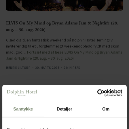
ELVIS On My Mind og Bryan Adams Jam & Nightlife (28.
aug. – 30. aug. 2026)
Glæd dig til en fantastisk weekend på Dolphin Hotel Herning! Vi
inviterer dig til et uforglemmeligt weekendophold fyldt med skøn
mad, god…
Fortsæt med at læse
ELVIS On My Mind og Bryan Adams
Jam & Nightlife (28. aug. – 30. aug. 2026)
HENRIK LILTORP
20. MARTS 2025
2 MIN READ
Samtykke
Detaljer
Om