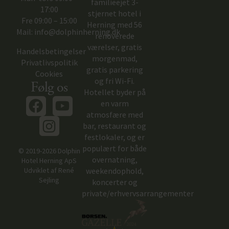
familieejet 3-
17:00
stjernet hotel i
Fre 09:00 – 15:00
Herning med 56
Mail:
info@dolphinherning.dk
renoverede
værelser, gratis
Handelsbetingelser
morgenmad,
Privatlivspolitik
gratis parkering
Cookies
og fri Wi-Fi.
Følg os
Hotellet byder på
en varm
atmosfære med
bar, restaurant og
festlokaler, og er
populært for både
© 2019-2026 Dolphin
overnatning,
Hotel Herning ApS
weekendophold,
Udviklet af
René
Sejling
koncerter og
private/erhvervsarrangementer