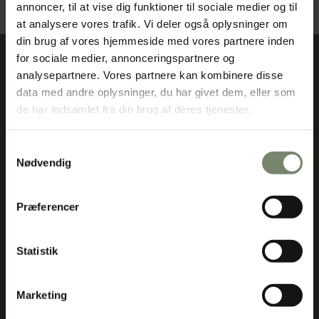
annoncer, til at vise dig funktioner til sociale medier og til
koncerter og inspirerende foredrag til forkælende
hotelophold, unikke oplevelser og gastronomi i
at analysere vores trafik. Vi deler også oplysninger om
særklasse.
din brug af vores hjemmeside med vores partnere inden
for sociale medier, annonceringspartnere og
Køb gavekort
analysepartnere. Vores partnere kan kombinere disse
data med andre oplysninger, du har givet dem, eller som
de har indsamlet fra din brug af deres tjenester.
Om
Find Vej
Dolphin
Kontakt os
Samtykkevalg
Hotel
Nødvendig
Herning
Engdahlsvej 14-16
7400 Herning
Præferencer
Dolphin Hotel
Tlf.: 97 22 15 22
Herning
er et
Tlf. tid:
hyggeligt,
Man-tors 09:00 –
Statistik
familieejet 3-
17:00
stjernet hotel i
Fre 09:00 – 15:00
Herning med 56
Marketing
Mail:
info@dolphinherning.dk
renoverede
værelser, gratis