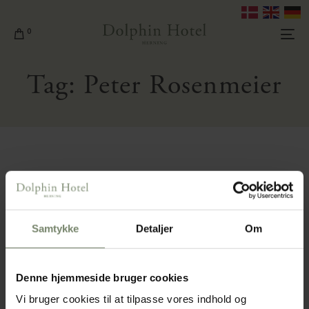
0
Tag:
Peter Rosenmeier
Samtykke
Detaljer
Om
Gavekort
Giv en oplevelse, der varer ved.
Denne hjemmeside bruger cookies
Med et gavekort til Dolphin Familien åbner du
Vi bruger cookies til at tilpasse vores indhold og
døren til magiske øjeblikke – fra stemningsfulde