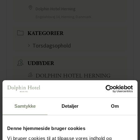
Morgenbuffet
Dolphin Hotel Herning
Gratis parkering
Engdahlsvej 14, Herning, Danmark
Se alle torsdagsophold..
KATEGORIER
Læs mere om by Dolphin..
Torsdagsophold
UDBYDER
DOLPHIN HOTEL HERNING
Samtykke
Detaljer
Om
BOOK EVENT
Denne hjemmeside bruger cookies
Vi bruger cookies til at tilpasse vores indhold og