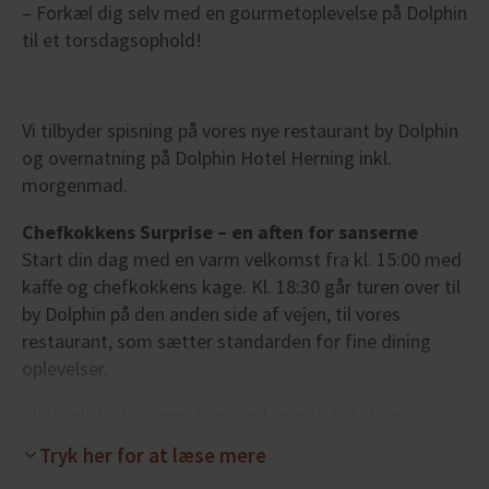
– Forkæl dig selv med en gourmetoplevelse på Dolphin
til et torsdagsophold!
Vi tilbyder spisning på vores nye restaurant by Dolphin
og overnatning på Dolphin Hotel Herning inkl.
morgenmad.
Chefkokkens Surprise – en aften for sanserne
Start din dag med en varm velkomst fra kl. 15:00 med
kaffe og chefkokkens kage. Kl. 18:30 går turen over til
by Dolphin på den anden side af vejen, til vores
restaurant, som sætter standarden for fine dining
oplevelser.
Chefkok Niklas Ormstrup har kreeret 4 eksklusive
serveringer, som præsenteres ved bordet, mens du
Tryk her for at læse mere
selv henter vine (også alkoholfri alternativer), safter